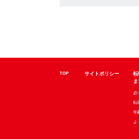
TOP
サイトポリシー
転
ま
必
転
年
よ