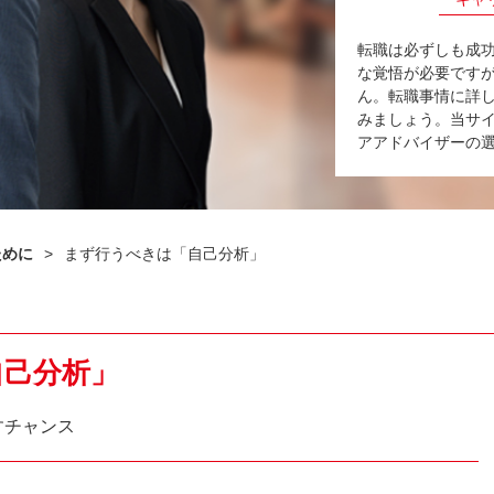
転職は必ずしも成
な覚悟が必要です
ん。転職事情に詳
みましょう。当サ
アアドバイザーの
ために
>
まず行うべきは「自己分析」
自己分析」
すチャンス