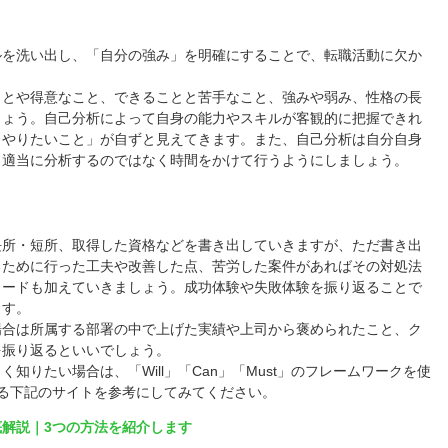
ルを洗い出し、「自分の強み」を明確にすることで、転職活動に欠か
ことや得意なこと、できることと苦手なこと、強みや弱み、性格の長
しょう。自己分析によって自身の能力やスキルが客観的に把握できれ
らやりたいこと」が自ずと見えてきます。また、自己分析は自分自身
。適当に分析するのではなく時間をかけて行うようにしましょう。
長所・短所、取得した資格などを書き出していきますが、ただ書き出
るために行った工夫や改善した点、苦労した案件があればその対処法
ソードも加えていきましょう。成功体験や失敗体験を振り返ることで
ます。
場合は所属する部署の中で上げた実績や上司から褒められたこと、ク
を振り返るといいでしょう。
知りたい場合は、「Will」「Can」「Must」のフレームワークを使
る下記のサイトを参考にしてみてください。
解説｜3つの方法を紹介します